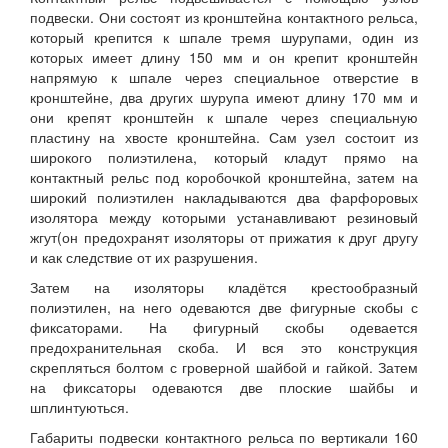
подвески. Они состоят из кронштейна контактного рельса,
который крепится к шпале тремя шурупами, один из
которых имеет длину 150 мм и он крепит кронштейн
напрямую к шпале через специальное отверстие в
кронштейне, два других шурупа имеют длину 170 мм и
они крепят кронштейн к шпале через специальную
пластину на хвосте кронштейна. Сам узел состоит из
широкого полиэтилена, который кладут прямо на
контактный рельс под коробочкой кронштейна, затем на
широкий полиэтилен накладываются два фарфоровых
изолятора между которыми устанавливают резиновый
жгут(он предохранят изоляторы от прижатия к друг другу
и как следствие от их разрушения.
Затем на изоляторы кладётся крестообразный
полиэтилен, на него одеваются две фигурные скобы с
фиксаторами. На фигурный скобы одевается
предохранительная скоба. И вся это конструкция
скрепляться болтом с гроверной шайбой и гайкой. Затем
на фиксаторы одеваются две плоские шайбы и
шплинтуються.
Габариты подвески контактного рельса по вертикали 160