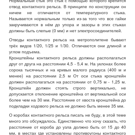
Нормальный стык это стык с помощью которого крепится
отвод контактного рельса. В принципе по конструкции он
ничем не отличается от температурного стыка.
Называется нормальным только из-за того что все гайки
закручиваются в нём до упора и зазоры в этих стыках
должны быть слепые (0 мм) и нет электросоединителей.
Отводы контактного рельса на метрополитене бывают
трёх видов 1/20, 1/25 и 1/30. Отличаются они длиной и
углом подъема.
Кронштейны контактного рельса должны располагаться
друг от друга на расстоянии 4,5 - 5,4 м. На уклонах более
сорока тысячных и на кривых малого радиуса (400 м и
менее) на расстоянии 2,5 м От оси стыка кронштейн
должен располагаться на расстоянии от 0,75 м - 1,25 м.
Кронштейн должен стоять строго вертикально, не
допускается отклонение кронштейна от вертикальной оси
более чем на 30 мм. Расстояние от хвоста кронштейна до
подкладки ходового рельса не должно быть менее 35 мм.
О коробах контактного рельса писать не буду, в этой теме
много это обсуждалось. Единственно что хочу сказать, что
расстояние от короба до узла должно быть от 15 до 40
мм, в местах где установлены противоугоны контактного